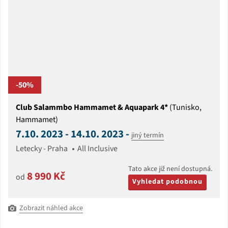
-50%
Club Salammbo Hammamet & Aquapark 4*
(Tunisko,
Hammamet)
7.10. 2023 - 14.10. 2023 -
jiný termín
Letecky - Praha
All Inclusive
Tato akce již není dostupná.
8 990 Kč
od
Vyhledat podobnou
Zobrazit náhled akce