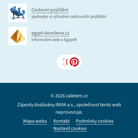
Cestovní pojištění
sjednejte si výhodné cestovních pojištění
egypt-dovolena.cz
informační web o Egyptě
© 2026 zaletem.cz
Zájezdy dodávány INVIA a.s., společnost tento web
neprovozuje.
Mapa webu
Kontakt
Podmínky cookies
Nastavit cookies