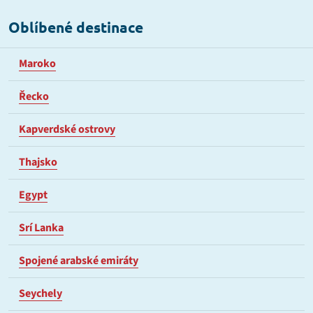
Oblíbené destinace
Maroko
Řecko
Kapverdské ostrovy
Thajsko
Egypt
Srí Lanka
Spojené arabské emiráty
Seychely