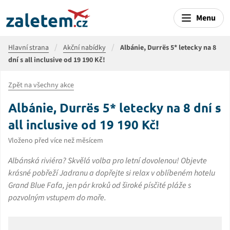
Menu
Hlavní strana
Akční nabídky
Albánie, Durrës 5* letecky na 8
dní s all inclusive od 19 190 Kč!
Zpět na všechny akce
Albánie, Durrës 5* letecky na 8 dní s
all inclusive od 19 190 Kč!
Vloženo před více než měsícem
Albánská riviéra? Skvělá volba pro letní dovolenou! Objevte
krásné pobřeží Jadranu a dopřejte si relax v oblíbeném hotelu
Grand Blue Fafa, jen pár kroků od široké písčité pláže s
pozvolným vstupem do moře.