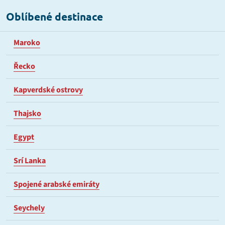
Oblíbené destinace
Maroko
Řecko
Kapverdské ostrovy
Thajsko
Egypt
Srí Lanka
Spojené arabské emiráty
Seychely