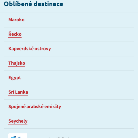
Oblíbené destinace
Maroko
Řecko
Kapverdské ostrovy
Thajsko
Egypt
Srí Lanka
Spojené arabské emiráty
Seychely