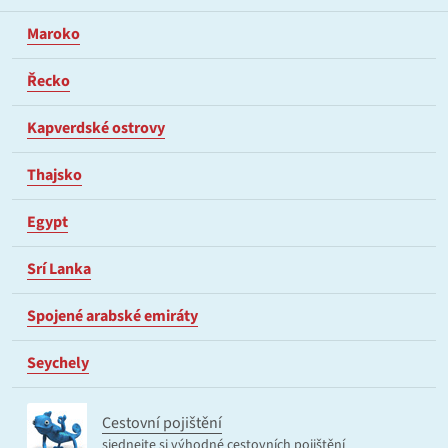
Maroko
Řecko
Kapverdské ostrovy
Thajsko
Egypt
Srí Lanka
Spojené arabské emiráty
Seychely
Cestovní pojištění
sjednejte si výhodné cestovních pojištění