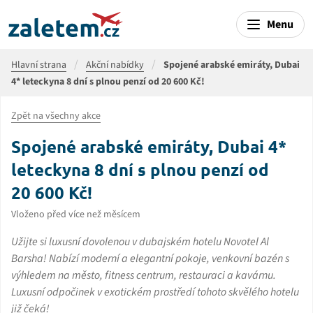
Menu
Hlavní strana
Akční nabídky
Spojené arabské emiráty, Dubai
4* leteckyna 8 dní s plnou penzí od 20 600 Kč!
Zpět na všechny akce
Spojené arabské emiráty, Dubai 4*
leteckyna 8 dní s plnou penzí od
20 600 Kč!
Vloženo před více než měsícem
Užijte si luxusní dovolenou v dubajském hotelu Novotel Al
Barsha! Nabízí moderní a elegantní pokoje, venkovní bazén s
výhledem na město, fitness centrum, restauraci a kavárnu.
Luxusní odpočinek v exotickém prostředí tohoto skvělého hotelu
již čeká!