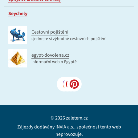
Seychely
Cestovní pojištění
sjednejte si výhodné cestovních pojištění
egypt-dovolena.cz
informační web o Egyptě
© 2026 zaletem.cz
Zájezdy dodávány INVIA a.s., společnost tento web
neprovozuje.