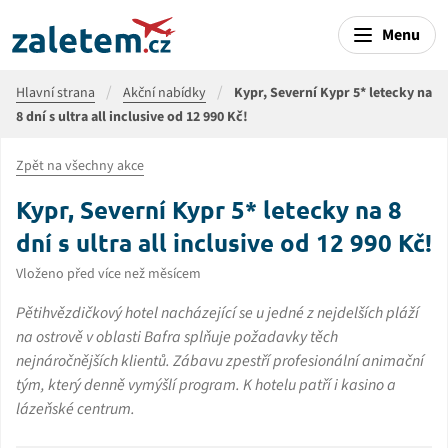
Menu
Hlavní strana
Akční nabídky
Kypr, Severní Kypr 5* letecky na
8 dní s ultra all inclusive od 12 990 Kč!
Zpět na všechny akce
Kypr, Severní Kypr 5* letecky na 8
dní s ultra all inclusive od 12 990 Kč!
Vloženo před více než měsícem
Pětihvězdičkový hotel nacházející se u jedné z nejdelších pláží
na ostrově v oblasti Bafra splňuje požadavky těch
nejnáročnějších klientů. Zábavu zpestří profesionální animační
tým, který denně vymýšlí program. K hotelu patří i kasino a
lázeňské centrum.