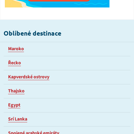
Oblíbené destinace
Maroko
Řecko
Kapverdské ostrovy
Thajsko
Egypt
Srí Lanka
Spojené arabské emiráty