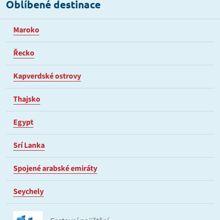
Oblíbené destinace
Maroko
Řecko
Kapverdské ostrovy
Thajsko
Egypt
Srí Lanka
Spojené arabské emiráty
Seychely