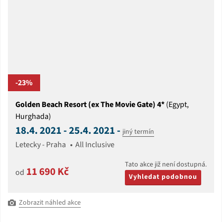
-23%
Golden Beach Resort (ex The Movie Gate) 4*
(Egypt,
Hurghada)
18.4. 2021 - 25.4. 2021 -
jiný termín
Letecky - Praha
All Inclusive
Tato akce již není dostupná.
11 690 Kč
od
Vyhledat podobnou
Zobrazit náhled akce