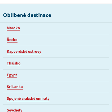
Oblíbené destinace
Maroko
Řecko
Kapverdské ostrovy
Thajsko
Egypt
Srí Lanka
Spojené arabské emiráty
Seychely