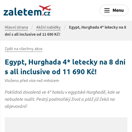
Menu
Hlavní strana
Akční nabídky
Egypt, Hurghada 4* letecky na 8
dní s all inclusive od 11 690 Kč!
Zpět na všechny akce
Egypt, Hurghada 4* letecky na 8 dní
s all inclusive od 11 690 Kč!
Vloženo před více než měsícem
Poklidná dovolená ve 4* hotelu v egyptské Hurghadě, kde se
nebudete nudit. Pestrý podmořský život a pláž již čeká na
objevování!