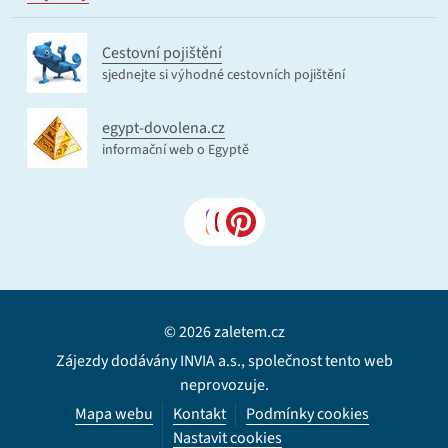
Cestovní pojištění
sjednejte si výhodné cestovních pojištění
egypt-dovolena.cz
informační web o Egyptě
© 2026 zaletem.cz
Zájezdy dodávány INVIA a.s., společnost tento web
neprovozuje.
Mapa webu
Kontakt
Podmínky cookies
Nastavit cookies