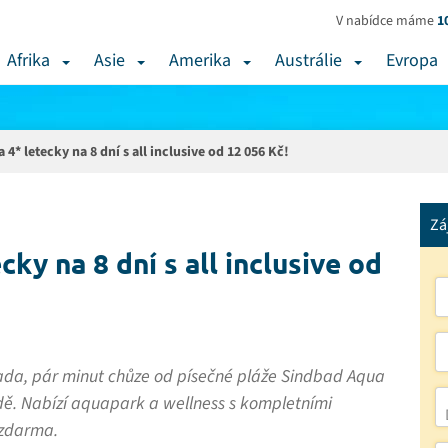
V nabídce máme
1
Afrika
Asie
Amerika
Austrálie
Evropa
4* letecky na 8 dní s all inclusive od 12 056 Kč!
Zá
ky na 8 dní s all inclusive od
hada, pár minut chůze od písečné pláže Sindbad Aqua
ě. Nabízí aquapark a wellness s kompletními
 zdarma.