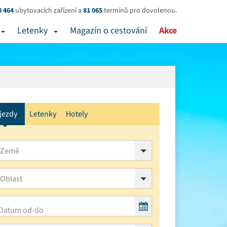
0 464
ubytovacích zařízení a
81 065
termínů pro dovolenou.
Letenky
Magazín o cestování
Akce
jezdy
Letenky
Hotely
Země
Oblast