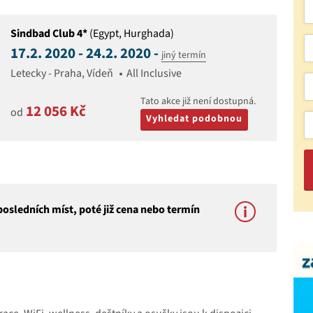
Sindbad Club 4*
(Egypt, Hurghada)
17.2. 2020 - 24.2. 2020 -
jiný termín
Letecky - Praha, Vídeň
All Inclusive
Tato akce již není dostupná.
12 056 Kč
od
Vyhledat podobnou
osledních míst, poté již cena nebo termín