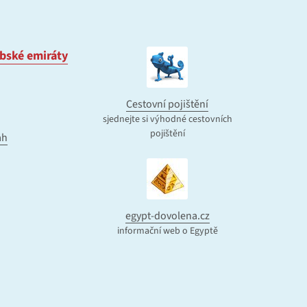
bské emiráty
Cestovní pojištění
sjednejte si výhodné cestovních
pojištění
ah
egypt-dovolena.cz
informační web o Egyptě