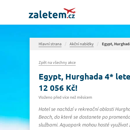
Hlavní strana
Akční nabídky
Egypt, Hurghada 
Zpět na všechny akce
Egypt, Hurghada 4* letec
12 056 Kč!
Vloženo před více než měsícem
Hotel se nachází v rekreační oblasti Hurg
Beach, do které se dostanete po promenád
službami. Aquapark mohou hosté využívat