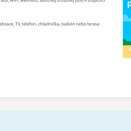
ace, WiFi, wellness, deštníky a osušky jsou k dispozici
matizace, TV, telefon, chladnička, balkón nebo terasa