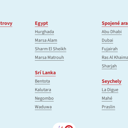
trovy
Egypt
Spojené ara
Hurghada
Abu Dhabi
Marsa Alam
Dubai
Sharm El Sheikh
Fujairah
Marsa Matrouh
Ras Al Khaim
Sharjah
Srí Lanka
Seychely
Bentota
Kalutara
La Digue
Negombo
Mahé
Waduwa
Praslin