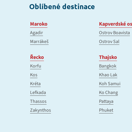
Oblíbené destinace
Maroko
Kapverdské os
Agadir
Ostrov Boavista
Marrákeš
Ostrov Sal
Řecko
Thajsko
Korfu
Bangkok
Kos
Khao Lak
Kréta
Koh Samui
Lefkada
Ko Chang
Thassos
Pattaya
Zakynthos
Phuket