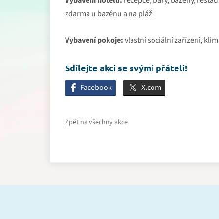
Vybavení hotelu:
recepce, bary, bazény, restaur
zdarma u bazénu a na pláži
Vybavení pokoje:
vlastní sociální zařízení, kli
Sdílejte akci se svými přáteli!
Facebook
X.com
Zpět na všechny akce