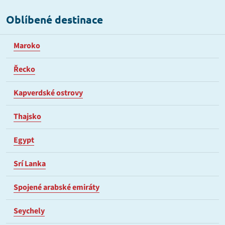
Oblíbené destinace
Maroko
Řecko
Kapverdské ostrovy
Thajsko
Egypt
Srí Lanka
Spojené arabské emiráty
Seychely