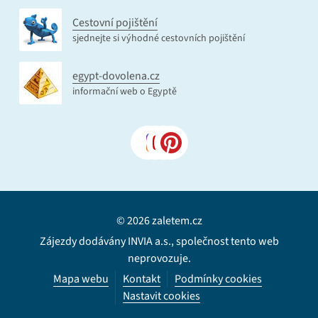
Cestovní pojištění
sjednejte si výhodné cestovních pojištění
egypt-dovolena.cz
informační web o Egyptě
© 2026 zaletem.cz
Zájezdy dodávány INVIA a.s., společnost tento web
neprovozuje.
Mapa webu
Kontakt
Podmínky cookies
Nastavit cookies