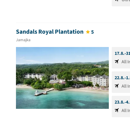
Sandals Royal Plantation
5
Jamajka
17.8.-3
All 
22.8.-1
All 
23.8.-4
All 