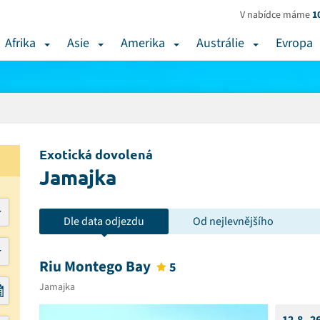
V nabídce máme
1
Afrika
Asie
Amerika
Austrálie
Evropa
Exotická dovolená
Jamajka
Dle data odjezdu
Od nejlevnějšího
Riu Montego Bay
5
Jamajka