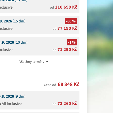
6.8. 2026
(15 dní)
110 690 Kč
Inclusive
od
.9. 2026
(15 dní)
-60 %
77 190 Kč
Inclusive
od
3.9. 2026
(10 dní)
-1 %
71 290 Kč
Inclusive
od
Všechny termíny
68 848 Kč
Cena od
0.8. 2026
(9 dní)
73 260 Kč
a All Inclusive
od