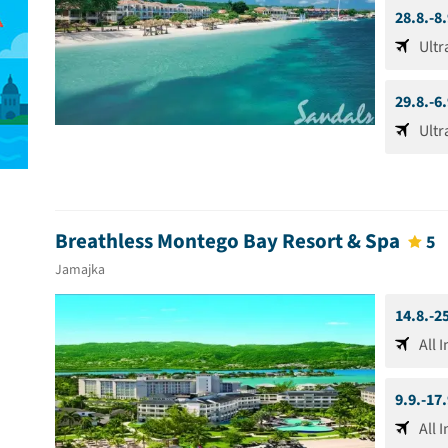
28.8.-8
Ultr
29.8.-6
Ultr
Breathless Montego Bay Resort & Spa
5
Jamajka
14.8.-2
All 
9.9.-17
All 