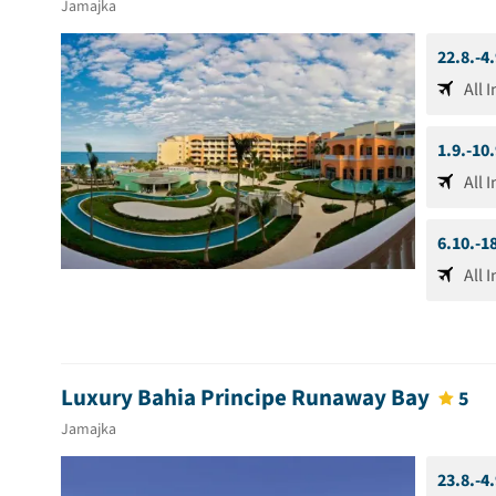
Jamajka
22.8.-4
All 
1.9.-10
All 
6.10.-1
All 
Luxury Bahia Principe Runaway Bay
5
Jamajka
23.8.-4