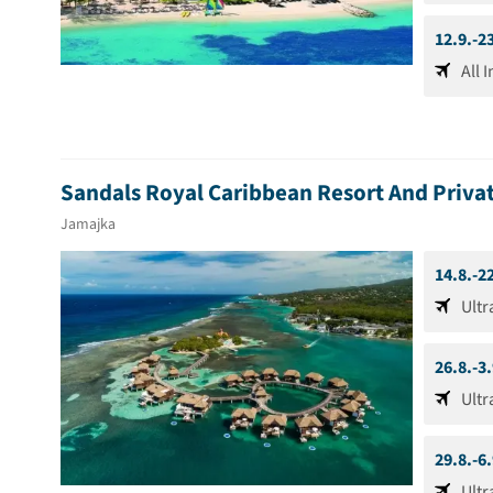
12.9.-2
All 
Sandals Royal Caribbean Resort And Privat
Jamajka
14.8.-2
Ultr
26.8.-3
Ultr
29.8.-6
Ultr