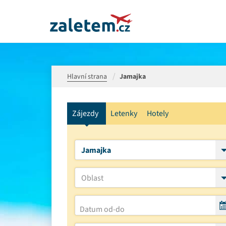
Hlavní strana
Jamajka
Zájezdy
Letenky
Hotely
Jamajka
Oblast