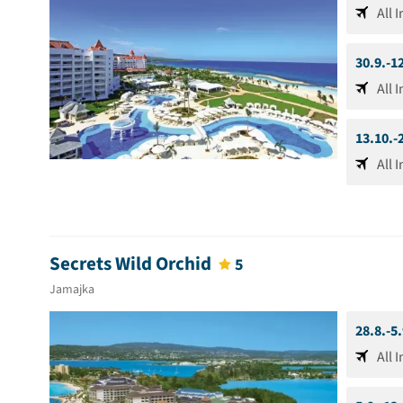
All 
30.9.-1
All 
13.10.-
All 
Secrets Wild Orchid
5
Jamajka
28.8.-5
All 