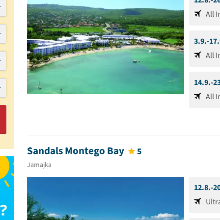
12.8.-2
All 
3.9.-17
All 
14.9.-2
All 
Sandals Montego Bay
5
Jamajka
12.8.-2
Ultr