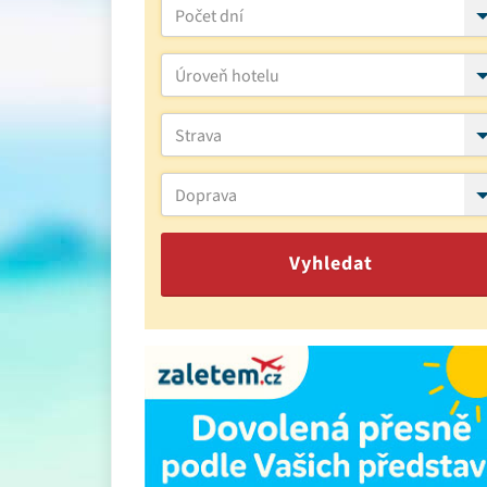
Počet dní
Úroveň hotelu
Strava
Doprava
Vyhledat